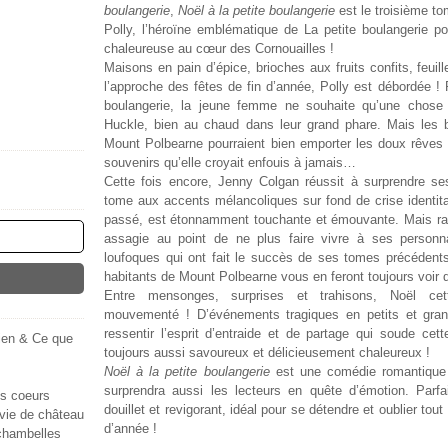
boulangerie
,
Noël à la petite boulangerie
est le troisième t
Polly, l’héroïne emblématique de La petite boulangerie 
chaleureuse au cœur des Cornouailles !
Maisons en pain d’épice, brioches aux fruits confits, feuill
l’approche des fêtes de fin d’année, Polly est débordée !
boulangerie, la jeune femme ne souhaite qu’une chose 
Huckle, bien au chaud dans leur grand phare. Mais les bo
Mount Polbearne pourraient bien emporter les doux rêves 
souvenirs qu’elle croyait enfouis à jamais…
Cette fois encore, Jenny Colgan réussit à surprendre ses
tome aux accents mélancoliques sur fond de crise identitair
passé, est étonnamment touchante et émouvante. Mais ra
assagie au point de ne plus faire vivre à ses personn
loufoques qui ont fait le succès de ses tomes précédents
habitants de Mount Polbearne vous en feront toujours voir d
Entre mensonges, surprises et trahisons, Noël cet
mouvementé ! D’événements tragiques en petits et gra
ressentir l’esprit d’entraide et de partage qui soude ce
ien & Ce que
toujours aussi savoureux et délicieusement chaleureux !
Noël à la petite boulangerie
est une comédie romantique a
surprendra aussi les lecteurs en quête d’émotion. Parf
s coeurs
douillet et revigorant, idéal pour se détendre et oublier tout
ie de château
d’année !
chambelles