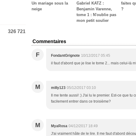
Un mariage sous la
Gabriel KATZ :
faites 
neige
Benjamin Varenne,
?
tome 1 : N'oublie pas
mon petit soulier
326 721
Commentaires
F
FondantGrignote
10/12/2017 05:45
il faut d'abord que je lise le tome 2... mais celui-là m'a
M
milly123
05/12/2017 03:10
Il me tente aussi! :) J'ai lu le premier. Est-ce que tu
facilement entrer dans ce troisième?
M
MyaRosa
04/12/2017 18:49
J'ai vraiment hâte de le lire. Il me faut d'abord déc