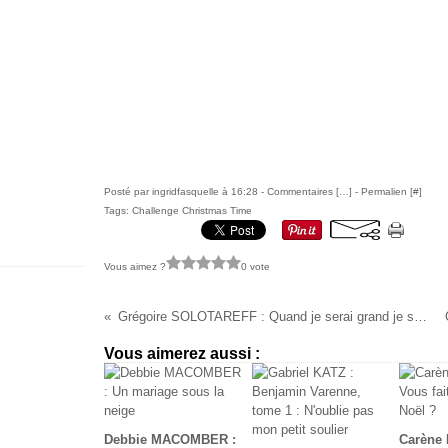
Posté par ingridfasquelle à 16:28 -
Commentaires [
…
]
- Permalien [
#
]
Tags:
Challenge Christmas Time
Vous aimez ?
0 vote
Grégoire SOLOTAREFF : Quand je serai grand je serai le Père Noël
Vous aimerez aussi :
Debbie MACOMBER :
Carène