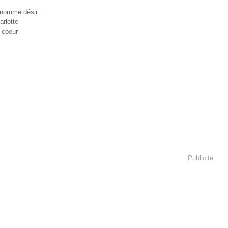
 nommé désir
rlotte
 coeur
Publicité