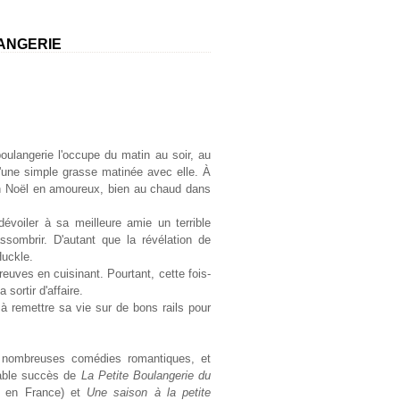
LANGERIE
oulangerie l'occupe du matin au soir, au
d'une simple grasse matinée avec elle. À
'un Noël en amoureux, bien au chaud dans
voiler à sa meilleure amie un terrible
ssombrir. D'autant que la révélation de
Huckle.
reuves en cuisinant. Pourtant, cette fois-
 sortir d'affaire.
e à remettre sa vie sur de bons rails pour
e nombreuses comédies romantiques, et
oyable succès de
La Petite Boulangerie du
s en France) et
Une saison à la petite