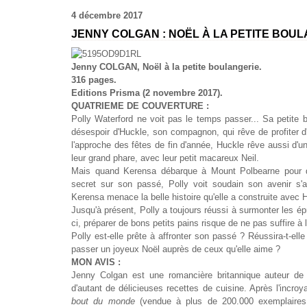
4 décembre 2017
JENNY COLGAN : NOËL À LA PETITE BOU
Jenny COLGAN, Noël à la petite boulangerie.
316 pages.
Editions Prisma (2 novembre 2017).
QUATRIEME DE COUVERTURE :
Polly Waterford ne voit pas le temps passer... Sa petite b
désespoir d'Huckle, son compagnon, qui rêve de profiter 
l'approche des fêtes de fin d'année, Huckle rêve aussi d
leur grand phare, avec leur petit macareux Neil.
Mais quand Kerensa débarque à Mount Polbearne pour dé
secret sur son passé, Polly voit soudain son avenir s'a
Kerensa menace la belle histoire qu'elle a construite avec 
Jusqu'à présent, Polly a toujours réussi à surmonter les ép
ci, préparer de bons petits pains risque de ne pas suffire à la
Polly est-elle prête à affronter son passé ? Réussira-t-ell
passer un joyeux Noël auprès de ceux qu'elle aime ?
MON AVIS :
Jenny Colgan est une romancière britannique auteur d
d'autant de délicieuses recettes de cuisine. Après l'incr
bout du monde
(vendue à plus de 200.000 exemplaire