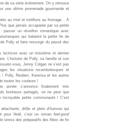
ome de sa série événement. On y retrouve
pour une ultime promenade gourmande et
etés au miel et tortillons au fromage... À
 Plus que jamais accaparée par sa petite
: passer un réveillon romantique avec
urrasques qui balaient la petite île de
de Polly et faire ressurgir du passé des
 lectrices avec un troisième et dernier
e. L’histoire de Polly, sa famille et son
ssurez-vous, Jenny Colgan ne s’est pas
ages les situations rocambolesques et
 ! Polly, Reuben, Kerensa et les autres
e toutes les couleurs !
te année s’annonce finalement très
nds bonheurs partagés, on ne peut que
tte incroyable petite communauté ! C’est
ttachante, drôle et plein d’humour qui
ait pour Noël, c’est un roman
feel-good
 le stress des préparatifs des fêtes de fin