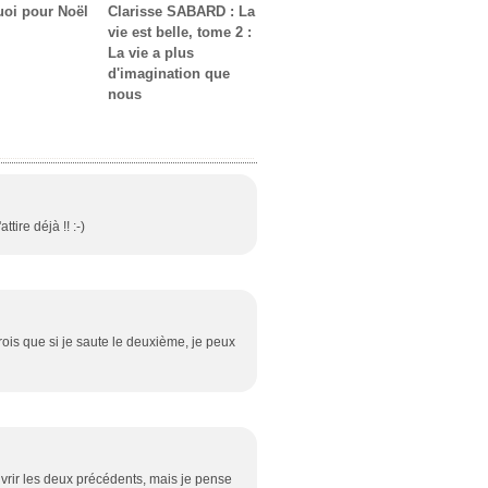
quoi pour Noël
Clarisse SABARD : La
vie est belle, tome 2 :
La vie a plus
d'imagination que
nous
ttire déjà !! :-)
 crois que si je saute le deuxième, je peux
ouvrir les deux précédents, mais je pense