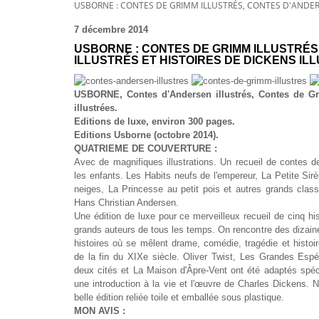
USBORNE : CONTES DE GRIMM ILLUSTRÉS, CONTES D'ANDERS
7 décembre 2014
USBORNE : CONTES DE GRIMM ILLUSTRÉ
ILLUSTRÉS ET HISTOIRES DE DICKENS IL
USBORNE, Contes d'Andersen illustrés, Contes de Gri
illustrées.
Editions de luxe, environ 300 pages.
Editions Usborne (octobre 2014).
QUATRIEME DE COUVERTURE :
Avec de magnifiques illustrations. Un recueil de contes 
les enfants. Les Habits neufs de l'empereur, La Petite Sir
neiges, La Princesse au petit pois et autres grands class
Hans Christian Andersen.
Une édition de luxe pour ce merveilleux recueil de cinq hi
grands auteurs de tous les temps. On rencontre des dizai
histoires où se mêlent drame, comédie, tragédie et histoir
de la fin du XIXe siècle. Oliver Twist, Les Grandes Esp
deux cités et La Maison d'Âpre-Vent ont été adaptés spéc
une introduction à la vie et l'œuvre de Charles Dickens. N
belle édition reliée toile et emballée sous plastique.
MON AVIS :