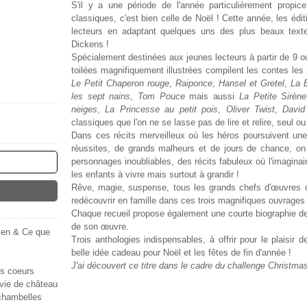
S'il y a une période de l'année particulièrement propic
classiques, c'est bien celle de Noël ! Cette année, les édi
lecteurs en adaptant quelques uns des plus beaux text
Dickens !
Spécialement destinées aux jeunes lecteurs à partir de 9 o
toilées magnifiquement illustrées compilent les contes les
Le Petit Chaperon rouge
,
Raiponce
,
Hansel et Gretel
,
La 
les sept nains
,
Tom Pouce
mais aussi
La Petite Sirène
neiges
,
La Princesse au petit pois
,
Oliver Twist
,
David
classiques que l'on ne se lasse pas de lire et relire, seul ou
Dans ces récits merveilleux où les héros poursuivent une
réussites, de grands malheurs et de jours de chance, on
personnages inoubliables, des récits fabuleux où l'imaginair
les enfants à vivre mais surtout à grandir !
Rêve, magie, suspense, tous les grands chefs d'œuvres de l
redécouvrir en famille dans ces trois magnifiques ouvrages
Chaque recueil propose également une courte biographie de l
de son œuvre.
ien & Ce que
Trois anthologies indispensables, à offrir pour le plaisir d
belle idée cadeau pour Noël et les fêtes de fin d'année !
J'ai découvert ce titre dans le cadre du challenge
Christma
s coeurs
ie de château
chambelles