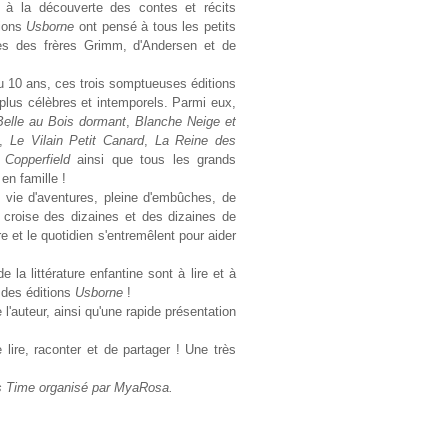
e à la découverte des contes et récits
tions
Usborne
ont pensé à tous les petits
es des frères Grimm, d'Andersen et de
u 10 ans, ces trois somptueuses éditions
 plus célèbres et intemporels. Parmi eux,
Belle au Bois dormant
,
Blanche Neige et
,
Le Vilain Petit Canard
,
La Reine des
 Copperfield
ainsi que tous les grands
 en famille !
 vie d'aventures, pleine d'embûches, de
 croise des dizaines et des dizaines de
e et le quotidien s'entremêlent pour aider
a littérature enfantine sont à lire et à
 des éditions
Usborne
!
'auteur, ainsi qu'une rapide présentation
e lire, raconter et de partager ! Une très
s Time
organisé par MyaRosa.