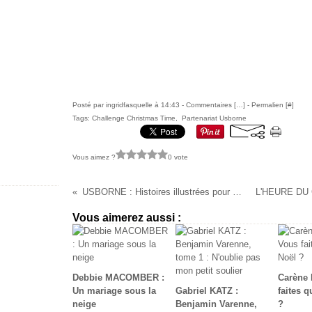
Posté par ingridfasquelle à 14:43 -
Commentaires [
…
]
- Permalien [
#
]
Tags:
Challenge Christmas Time
,
Partenariat Usborne
Vous aimez ?
0 vote
USBORNE : Histoires illustrées pour Noël
Vous aimerez aussi :
Debbie MACOMBER :
Carène
Un mariage sous la
Gabriel KATZ :
faites 
neige
Benjamin Varenne,
?