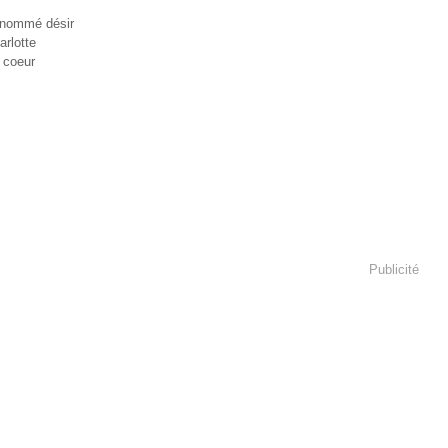
 nommé désir
rlotte
 coeur
Publicité