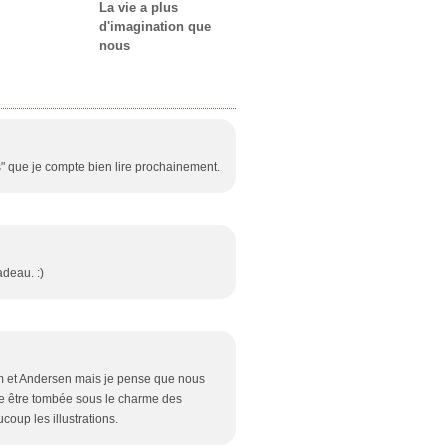
La vie a plus
d'imagination que
nous
és" que je compte bien lire prochainement.
adeau. :)
m et Andersen mais je pense que nous
e être tombée sous le charme des
oup les illustrations.