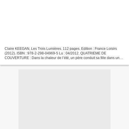
Claire KEEGAN, Les Trois Lumières. 112 pages. Edition : France Loisirs
(2012). ISBN : 978-2-298-04969-5 Lu : 04/2012. QUATRIEME DE
COUVERTURE : Dans la chaleur de l’été, un père conduit sa fille dans une
ferme du Wexford, au fond de l’Irlande rurale....