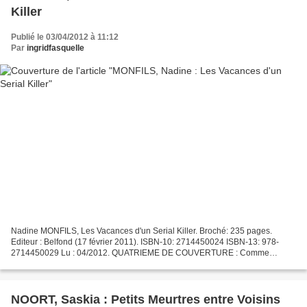
Killer
Publié le 03/04/2012 à 11:12
Par
ingridfasquelle
Nadine MONFILS, Les Vacances d'un Serial Killer. Broché: 235 pages.
Editeur : Belfond (17 février 2011). ISBN-10: 2714450024 ISBN-13: 978-
2714450029 Lu : 04/2012. QUATRIEME DE COUVERTURE : Comme
chaque été, Alfonse Destrooper part en villégiature à la...
NOORT, Saskia : Petits Meurtres entre Voisins