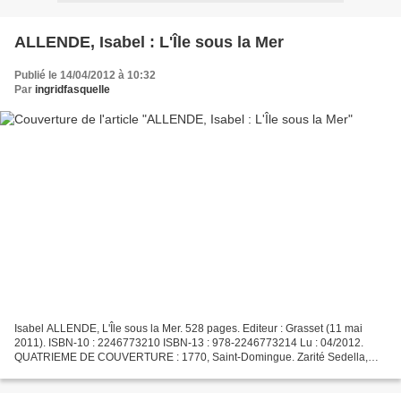
ALLENDE, Isabel : L'Île sous la Mer
Publié le 14/04/2012 à 10:32
Par
ingridfasquelle
Isabel ALLENDE, L'Île sous la Mer. 528 pages. Editeur : Grasset (11 mai
2011). ISBN-10 : 2246773210 ISBN-13 : 978-2246773214 Lu : 04/2012.
QUATRIEME DE COUVERTURE : 1770, Saint-Domingue. Zarité Sedella,
dite Tété, a neuf ans lorsqu'elle est vendue comme...