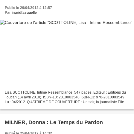
Publié le 29/04/2012 à 12:57
Par
ingridfasquelle
Lisa SCOTTOLINE, Intime Ressemblance. 547 pages. Editeur : Editions du
Toucan (14 avril 2010). ISBN-10: 2810003548 ISBN-13: 978-2810003549
Lu : 04/2012. QUATRIEME DE COUVERTURE : Un soir, la journaliste Ellen
Gleason trouve en rentrant chez elle un avis...
MILNER, Donna : Le Temps du Pardon
Publié le 25/04/2012 à 14:32