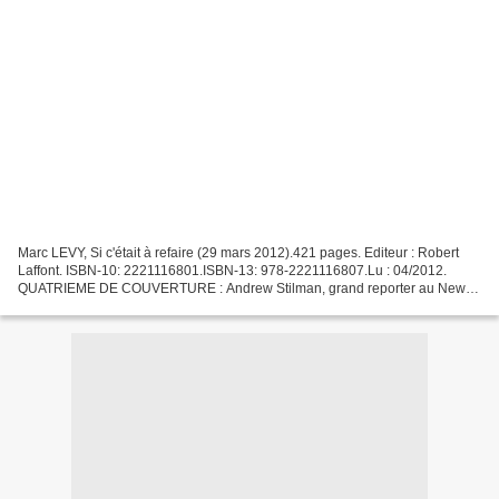
Marc LEVY, Si c'était à refaire (29 mars 2012).421 pages. Editeur : Robert
Laffont. ISBN-10: 2221116801.ISBN-13: 978-2221116807.Lu : 04/2012.
QUATRIEME DE COUVERTURE : Andrew Stilman, grand reporter au New
York Times, vient de se marier. Le 9 juillet...